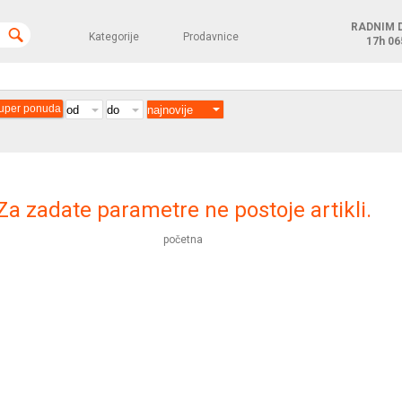
RADNIM 
Kategorije
Prodavnice
17h
06
uper ponuda
Za zadate parametre ne postoje artikli.
početna