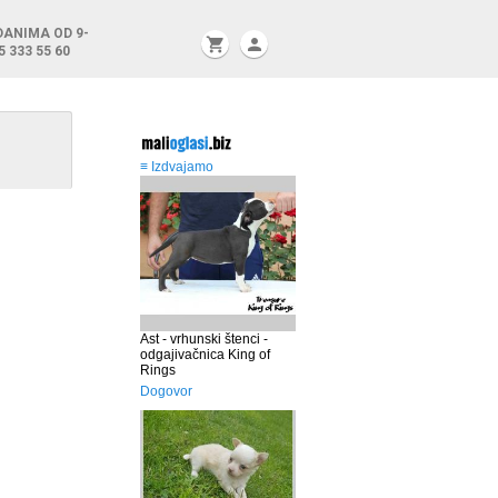
DANIMA OD 9-
shopping_cart
person
5 333 55 60