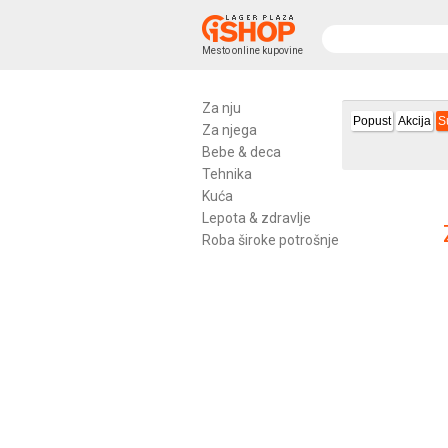
Mesto online kupovine
Za nju
Popust
Akcija
S
Za njega
Bebe & deca
Tehnika
Kuća
Lepota & zdravlje
Roba široke potrošnje