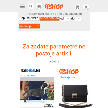
store
shopping_cart
person
RADNIM DANIMA OD 9-17h
065 333 55 60
Popust
Akcija
Super ponuda
Za zadate parametre ne
postoje artikli.
početna