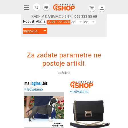
store
shopping_cart
person
RADNIM DANIMA OD 9-17h
065 333 55 60
Popust
Akcija
Super ponuda
Za zadate parametre ne
postoje artikli.
početna