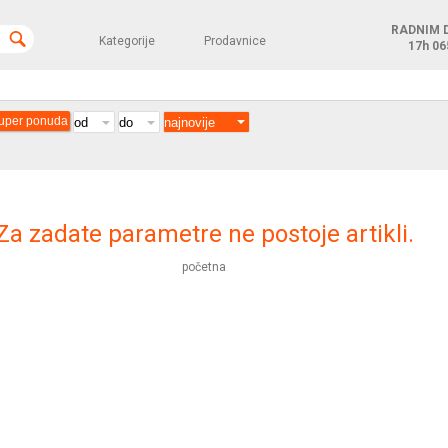
RADNIM 
Kategorije
Prodavnice
17h
06
uper ponuda
Za zadate parametre ne postoje artikli.
početna