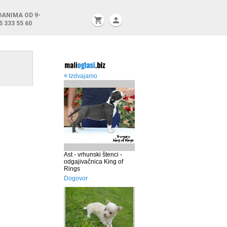
DANIMA OD 9-
shopping_cart
person
5 333 55 60