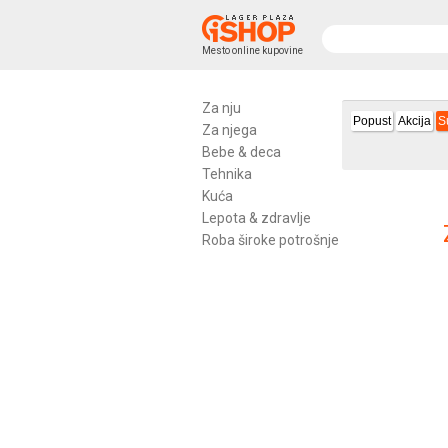
Mesto online kupovine
Za nju
Popust
Akcija
S
Za njega
Bebe & deca
Tehnika
Kuća
Lepota & zdravlje
Roba široke potrošnje