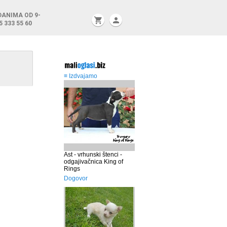
DANIMA OD 9-
shopping_cart
person
5 333 55 60