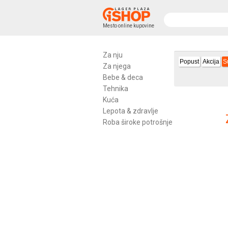
Mesto online kupovine
Za nju
Popust
Akcija
S
Za njega
Bebe & deca
Tehnika
Kuća
Lepota & zdravlje
Roba široke potrošnje