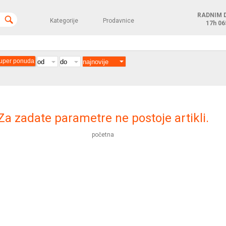
RADNIM 
Kategorije
Prodavnice
17h
06
uper ponuda
Za zadate parametre ne postoje artikli.
početna