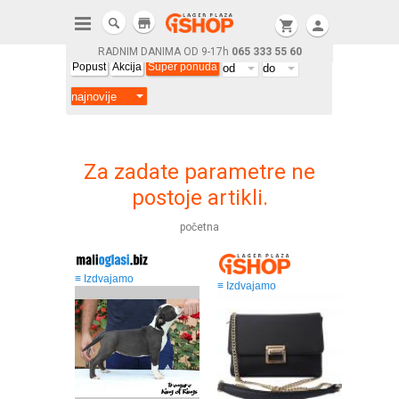
store
shopping_cart
person
RADNIM DANIMA OD 9-17h
065 333 55 60
Popust
Akcija
Super ponuda
Za zadate parametre ne
postoje artikli.
početna