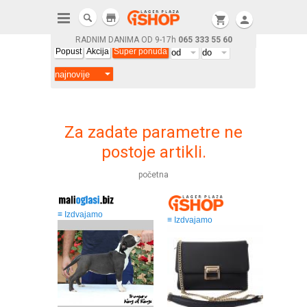
store
shopping_cart
person
RADNIM DANIMA OD 9-17h
065 333 55 60
Popust
Akcija
Super ponuda
Za zadate parametre ne
postoje artikli.
početna