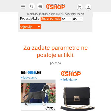
store
shopping_cart
person
RADNIM DANIMA OD 9-17h
065 333 55 60
Popust
Akcija
Super ponuda
Za zadate parametre ne
postoje artikli.
početna