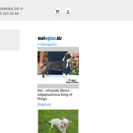
DANIMA OD 9-
shopping_cart
person
5 333 55 60