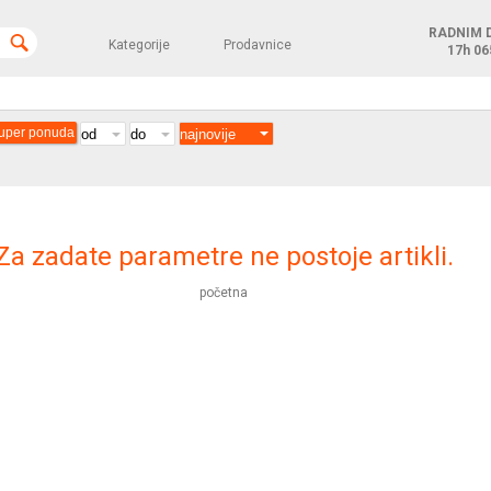
RADNIM 
Kategorije
Prodavnice
17h
06
uper ponuda
Za zadate parametre ne postoje artikli.
početna