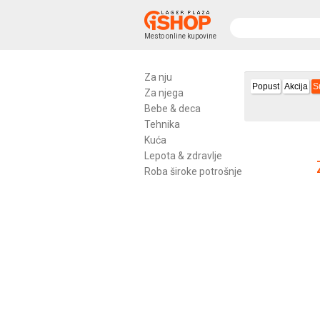
Mesto online kupovine
Za nju
Popust
Akcija
S
Za njega
Bebe & deca
Tehnika
Kuća
Lepota & zdravlje
Roba široke potrošnje