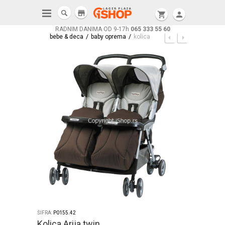
store
shopping_cart
person
RADNIM DANIMA OD 9-17h
065 333 55 60
/
/
bebe & deca
baby oprema
kolica
ŠIFRA:
P0155.42
Kolica Arija twin