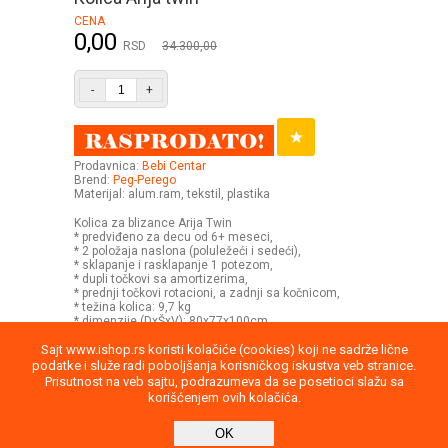
CENA
0,00
RSD
34.300,00
-
+
Prodavnica:
Bebi Centar
Brend:
Peg-Perego
Materijal: alum.ram, tekstil, plastika
Kolica za blizance Arija Twin
* predviđeno za decu od 6+ meseci,
* 2 položaja naslona (poluležeći i sedeći),
* sklapanje i rasklapanje 1 potezom,
* dupli točkovi sa amortizerima,
* prednji točkovi rotacioni, a zadnji sa kočnicom,
* težina kolica: 9,7 kg
* dimenzije (DxŠxV): 80x77x100cm
Sajt www.ishop.rs koristi kolačiće (cookies) koji ne sadrže lične
podatke i služe radi poboljšanja korisničkog iskustva veb stranice.
Prisutnost na veb sajtu, podrazumeva da se posetioci slažu sa
korišćenjem ovih kolačića.
Uputstvo
Povraćaj robe
Saobraznost
OK
Privatnost podataka
Kontakt