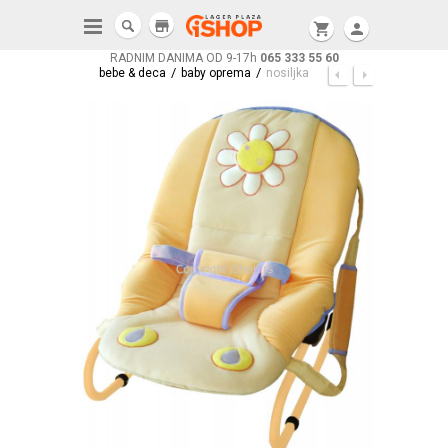
store
shopping_cart
person
RADNIM DANIMA OD 9-17h
065 333 55 60
/
/
bebe & deca
baby oprema
nosiljka