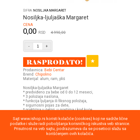
ŠIFRA:
NOSILJKA MARGARET
Nosiljka-ljuljaška Margaret
CENA
0,00
RSD
4.990,00
-
+
Prodavnica:
Bebi Centar
Brend:
Chipolino
Materijal: alum, ram, pliš
Nosiljka-ljuljaška Margaret
* predviđeno za bebe od 0 do 12 meseci,
* 3 položaja naslona,
* funkcija ljuljanja ili fiksnog položaja,
* sigurnosni pojas za dete,
* praktična u šetnji, u gostima i kod kuće.
Sajt www.ishop.rs koristi kolačiće (cookies) koji ne sadrže lične
podatke i služe radi poboljšanja korisničkog iskustva veb stranice.
Prisutnost na veb sajtu, podrazumeva da se posetioci slažu sa
korišćenjem ovih kolačića.
Uputstvo
Povraćaj robe
Saobraznost