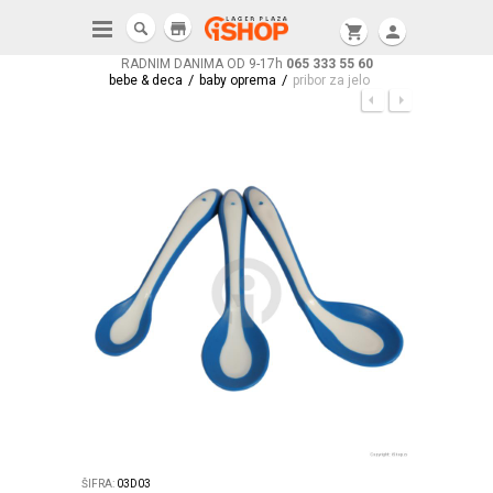
store
shopping_cart
person
RADNIM DANIMA OD 9-17h
065 333 55 60
/
/
bebe & deca
baby oprema
pribor za jelo
ŠIFRA:
03D03