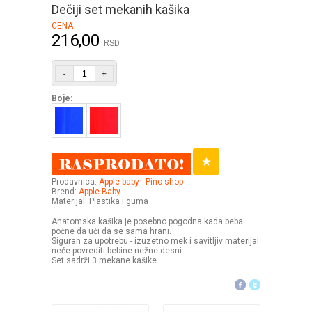
Dečiji set mekanih kašika
CENA
216,00
RSD
-
+
Boje:
Prodavnica:
Apple baby - Pino shop
Brend:
Apple Baby
Materijal: Plastika i guma
Anatomska kašika je posebno pogodna kada beba
počne da uči da se sama hrani.
Siguran za upotrebu - izuzetno mek i savitljiv materijal
neće povrediti bebine nežne desni.
Set sadrži 3 mekane kašike.