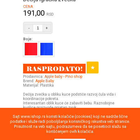
CENA
191,00
RSD
-
+
Boje:
Prodavnica:
Apple baby - Pino shop
Brend:
Apple Baby
Materijal: Plastika
Dečija zvečka u obliku kuce podstiče razvoj čula vida i
koordinacije pokreta.
Interesantan oblik kuce će zabaviti bebu. Raznobojne
kuglice proizvode prijatan zvuk.
Sajt www.ishop.rs koristi kolačiće (cookies) koji ne sadrže lične
podatke i služe radi poboljšanja korisničkog iskustva veb stranice.
Prisutnost na veb sajtu, podrazumeva da se posetioci slažu sa
korišćenjem ovih kolačića.
Uputstvo
Povraćaj robe
Saobraznost