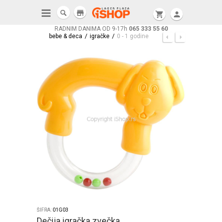
store
shopping_cart
person
RADNIM DANIMA OD 9-17h
065 333 55 60
/
/
bebe & deca
igračke
0 - 1 godine
ŠIFRA:
01G03
Dečija igračka zvečka