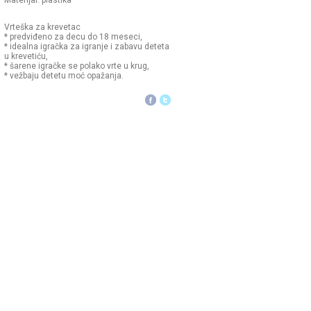
Materijal: plastika
Vrteška za krevetac
* predviđeno za decu do 18 meseci,
* idealna igračka za igranje i zabavu deteta
u krevetiću,
* šarene igračke se polako vrte u krug,
* vežbaju detetu moć opažanja.