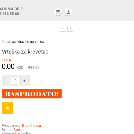
DANIMA OD 9-
shopping_cart
person
5 333 55 60
ŠIFRA:
VRTEŠKA ZA KREVETAC
Vrteška za krevetac
CENA
0,00
RSD
999,00
-
+
Prodavnica:
Bebi Centar
Brend:
Bertoni