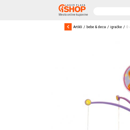
Mesto online kupovine
keyboard_arrow_left
/
/
/
Artikli
bebe & deca
igračke
0 