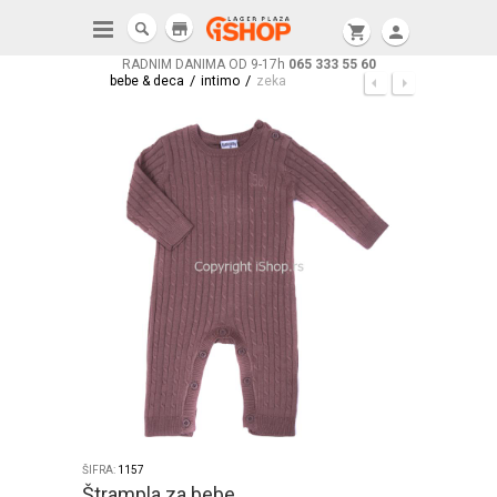
store
shopping_cart
person
RADNIM DANIMA OD 9-17h
065 333 55 60
/
/
bebe & deca
intimo
zeka
ŠIFRA:
1157
Štrampla za bebe