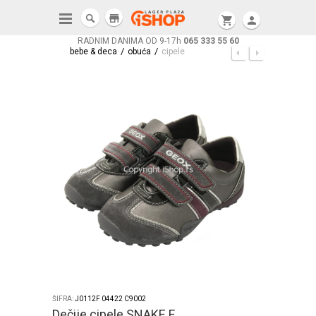
store
shopping_cart
person
RADNIM DANIMA OD 9-17h
065 333 55 60
/
/
bebe & deca
obuća
cipele
ŠIFRA:
J0112F 04422 C9002
Dečije cipele SNAKE F