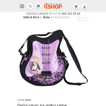
store
shopping_cart
person
RADNIM DANIMA OD 9-17h
065 333 55 60
/
/
bebe & deca
škola
školski pribor
ŠIFRA:
2475
Dečiji ranac na jedno rame