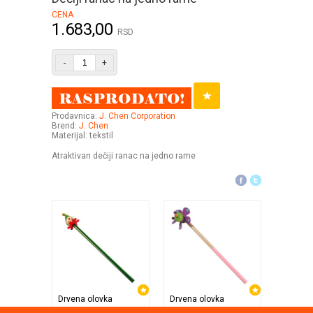
CENA
1.683,00
RSD
-
+
Prodavnica:
J. Chen Corporation
Brend:
J. Chen
Materijal: tekstil
Atraktivan dečiji ranac na jedno rame
Drvena olovka
Drvena olovka
Apple Baby - Pino Shop
Apple Baby - Pino Shop