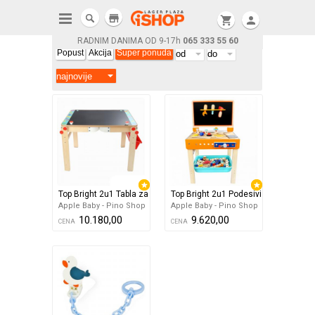
store
shopping_cart
person
RADNIM DANIMA OD 9-17h
065 333 55 60
Popust
Akcija
Super ponuda
Top Bright 2u1 Tabla za pisanje
Top Bright 2u1 Podesivi sto i radioni
Apple Baby - Pino Shop
Apple Baby - Pino Shop
10.180,00
9.620,00
CENA
CENA