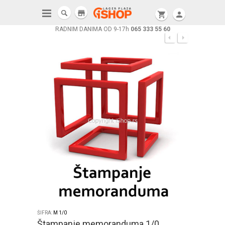
store
shopping_cart
person
RADNIM DANIMA OD 9-17h
065 333 55 60
ŠIFRA:
M 1/0
Štampanje memoranduma 1/0