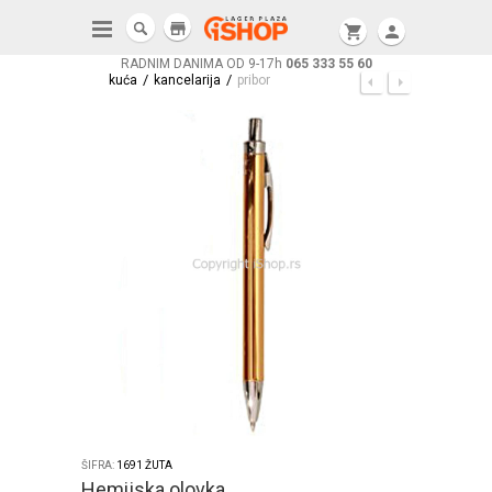
store
shopping_cart
person
RADNIM DANIMA OD 9-17h
065 333 55 60
/
/
kuća
kancelarija
pribor
ŠIFRA:
1691 ŽUTA
Hemijska olovka