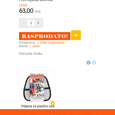
CENA
63,00
RSD
-
+
Prodavnica:
J. Chen Corporation
Brend:
J. Chen
Hemijska olovka
Potpora za pravilno sedenje
TV Shop Direct Internat