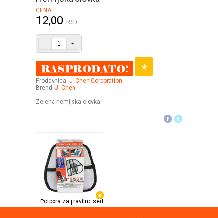
CENA
12,00
RSD
-
+
Prodavnica:
J. Chen Corporation
Brend:
J. Chen
Zelena hemijska olovka
Potpora za pravilno sedenje
TV Shop Direct Internat