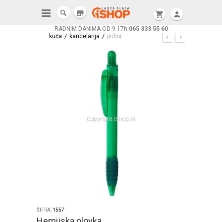
store
shopping_cart
person
RADNIM DANIMA OD 9-17h
065 333 55 60
/
/
kuća
kancelarija
pribor
ŠIFRA:
1557
Hemijska olovka