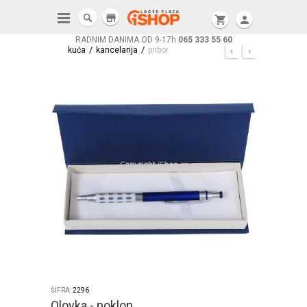
store
shopping_cart
person
RADNIM DANIMA OD 9-17h
065 333 55 60
/
/
kuća
kancelarija
pribor
ŠIFRA:
2296
Olovka - poklon