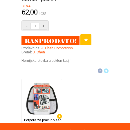
CENA
62,00
RSD
-
+
Prodavnica:
J. Chen Corporation
Brend:
J. Chen
Hemijska olovka u poklon kutiji
Potpora za pravilno sedenje
TV Shop Direct Internat