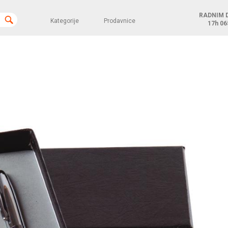
RADNIM 
Kategorije
Prodavnice
17h
06