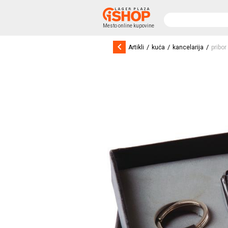
Mesto online kupovine
keyboard_arrow_left
/
/
/
Artikli
kuća
kancelarija
pribor