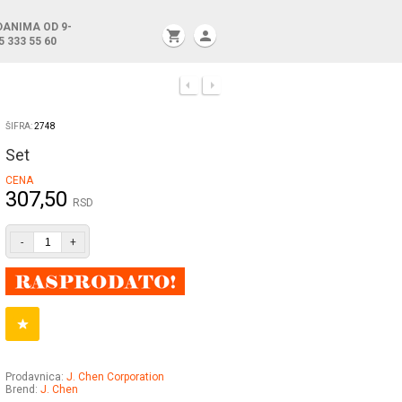
DANIMA OD 9-
shopping_cart
person
5 333 55 60
ŠIFRA:
2748
Set
CENA
307,50
RSD
-
+
Prodavnica:
J. Chen Corporation
Brend:
J. Chen