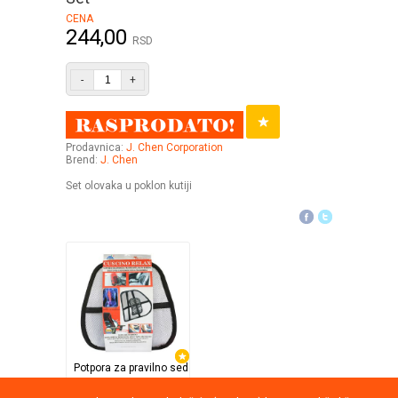
CENA
244,00
RSD
-
+
Prodavnica:
J. Chen Corporation
Brend:
J. Chen
Set olovaka u poklon kutiji
Potpora za pravilno sedenje
TV Shop Direct Internat