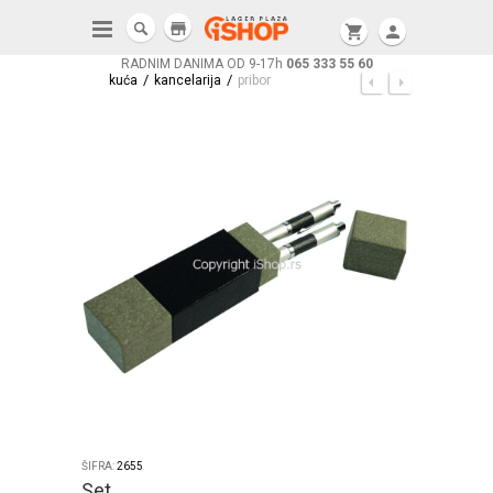
store
shopping_cart
person
RADNIM DANIMA OD 9-17h
065 333 55 60
/
/
kuća
kancelarija
pribor
ŠIFRA:
2655
Set