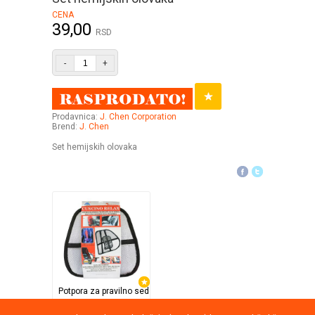
CENA
39,00
RSD
-
+
Prodavnica:
J. Chen Corporation
Brend:
J. Chen
Set hemijskih olovaka
Potpora za pravilno sedenje
TV Shop Direct Internat