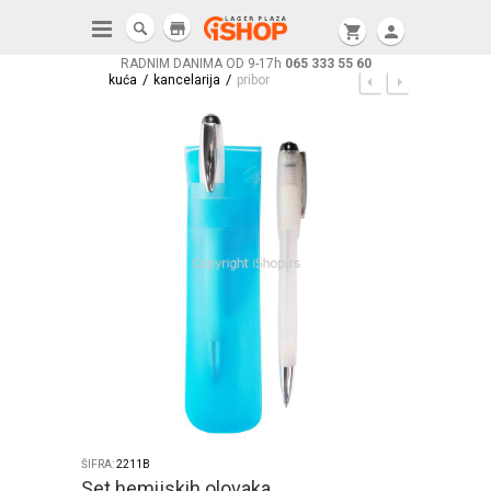
store
shopping_cart
person
RADNIM DANIMA OD 9-17h
065 333 55 60
/
/
kuća
kancelarija
pribor
ŠIFRA:
2211B
Set hemijskih olovaka