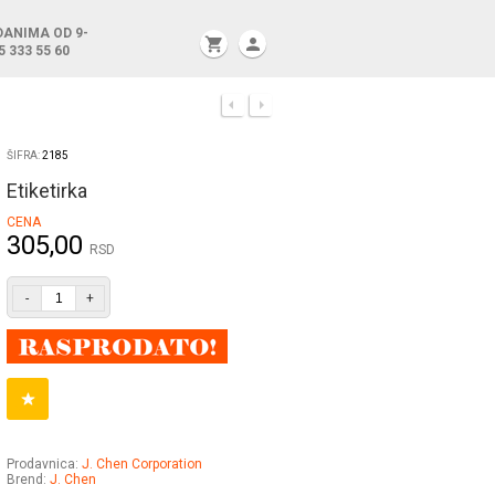
DANIMA OD 9-
shopping_cart
person
5 333 55 60
ŠIFRA:
2185
Etiketirka
CENA
305,00
RSD
-
+
Prodavnica:
J. Chen Corporation
Brend:
J. Chen