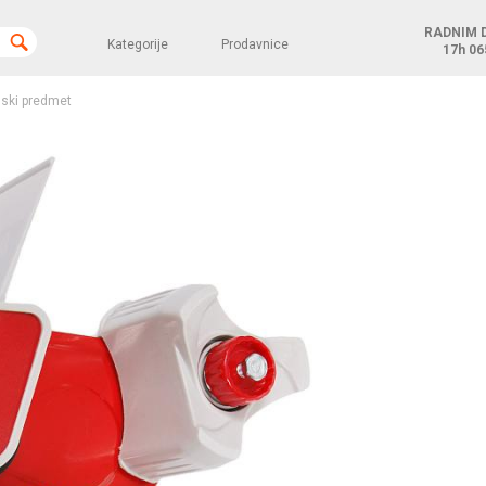
RADNIM 
Kategorije
Prodavnice
17h
06
ski predmet