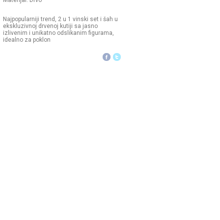
Materijal: Drvo
Najpopularniji trend, 2 u 1 vinski set i šah u
ekskluzivnoj drvenoj kutiji sa jasno
izlivenim i unikatno odslikanim figurama,
idealno za poklon