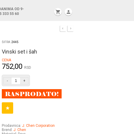
DANIMA OD 9-
shopping_cart
person
5 333 55 60
ŠIFRA:
2445
Vinski set i šah
CENA
752,00
RSD
-
+
Prodavnica:
J. Chen Corporation
Brend:
J. Chen