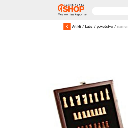
Mesto online kupovine
keyboard_arrow_left
/
/
/
Artikli
kuća
pokućstvo
namen