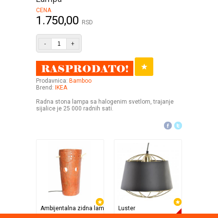
CENA
1.750,00
RSD
-
+
Prodavnica:
Bamboo
Brend:
IKEA
Radna stona lampa sa halogenim svetlom, trajanje
sijalice je 25 000 radnih sati.
Ambijentalna zidna lampa
Luster
Himalaj
Anastasija - Poklon
Home Art
Anastasi