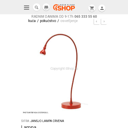
store
shopping_cart
person
RADNIM DANIMA OD 9-17h
065 333 55 60
/
/
kuća
pokućstvo
osvetljenje
ŠIFRA:
JANSJO LAMPA CRVENA
Lampa