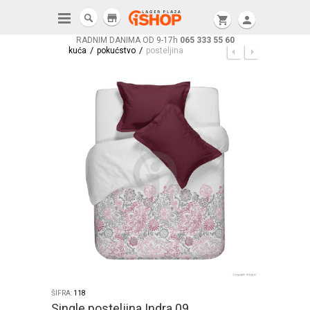
store
shopping_cart
person
RADNIM DANIMA OD 9-17h
065 333 55 60
/
/
kuća
pokućstvo
posteljina
ŠIFRA:
118
Single posteljina Indra 09