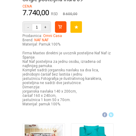
CENA
7.740,00
RSD
8.600,00
-
+
Prodavnica:
Omni Casa
Brend:
NAF NAF
Materijal: Pamuk 100%
Firma Maxtex direktni je uvoznik posteljine Naf Naf iz
Španije.
Naf Naf posteljina za jednu osobu, izrađena od
najfinijeg pamuka.
Komplet sadrži jorgansku navlaku sa dva lica,
jednobojni čaršaf bez lastiša i jednu
jastučnicu.Fotografija je ilustrativnog karaktera,
posteljina ne sadrži dve jastučnice.
Dimenzije:
jorganska navlaka 140 x 200cm,
čaršaf 160 x 240cm,
jastučnica 1 kom 50 x 70cm.
Materijal: pamuk 100%.