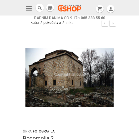
store
shopping_cart
person
RADNIM DANIMA OD 9-17h
065 333 55 60
/
/
kuća
pokućstvo
slika
ŠIFRA:
FOTOGRAFIJA
Bogomolja 2