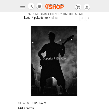
store
shopping_cart
person
RADNIM DANIMA OD 9-17h
065 333 55 60
/
/
kuća
pokućstvo
slika
ŠIFRA:
FOTOGRAFIJA59
Gitarista