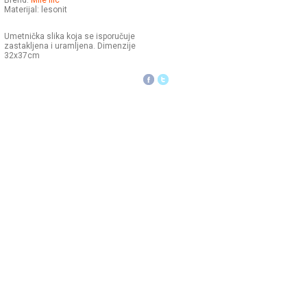
Brend:
Mile Ilic
Materijal: lesonit
Umetnička slika koja se isporučuje
zastakljena i uramljena. Dimenzije
32x37cm