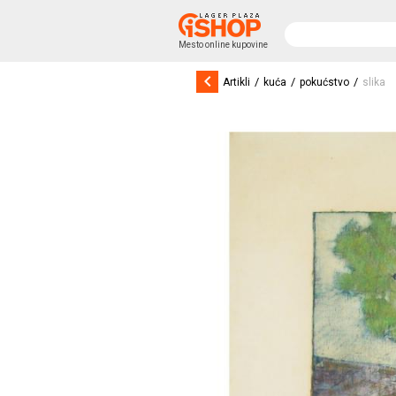
Mesto online kupovine
keyboard_arrow_left
/
/
/
Artikli
kuća
pokućstvo
slika