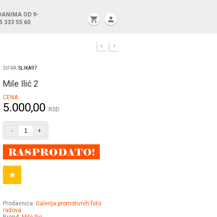
DANIMA OD 9-
shopping_cart
person
5 333 55 60
ŠIFRA:
SLIKA97
Mile Ilić 2
CENA
5.000,00
RSD
-
+
Prodavnica:
Galerija promotivnih foto
radova