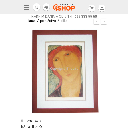
store
shopping_cart
person
RADNIM DANIMA OD 9-17h
065 333 55 60
/
/
kuća
pokućstvo
slika
ŠIFRA:
SLIKA96
Mile Ilić 3