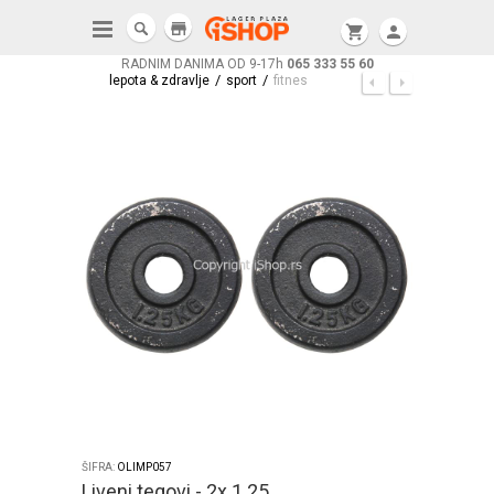
store
shopping_cart
person
RADNIM DANIMA OD 9-17h
065 333 55 60
/
/
lepota & zdravlje
sport
fitnes
ŠIFRA:
OLIMP057
Liveni tegovi - 2x 1.25