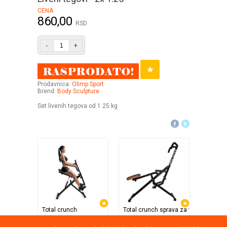
CENA
860,00
RSD
-
+
Prodavnica:
Olimp Sport
Brend:
Body Sculpture
Set livenih tegova od 1.25 kg
Total crunch
Total crunch sprava za vežbanje
TV Shop Direct Internat
TV Shop Direct Internat