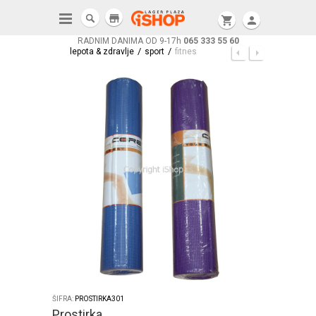
store
shopping_cart
person
RADNIM DANIMA OD 9-17h
065 333 55 60
/
/
lepota & zdravlje
sport
fitnes
ŠIFRA:
PROSTIRKA301
Prostirka