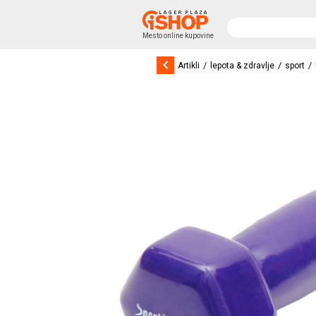
Mesto online kupovine
keyboard_arrow_left
/
/
/
Artikli
lepota & zdravlje
sport