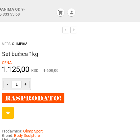
DANIMA OD 9-
shopping_cart
person
5 333 55 60
ŠIFRA:
OLIMP065
Set bučica 1kg
CENA
1.125,00
RSD
1.600,00
-
+
Prodavnica:
Olimp Sport
Brend:
Body Sculpture