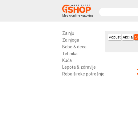
Mesto online kupovine
Za nju
Popust
Akcija
S
Za njega
Bebe & deca
Tehnika
Kuća
Lepota & zdravlje
Roba široke potrošnje