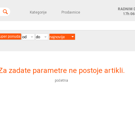
RADNIM 
Kategorije
Prodavnice
17h
06
uper ponuda
Za zadate parametre ne postoje artikli.
početna