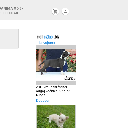
DANIMA OD 9-
shopping_cart
person
5 333 55 60