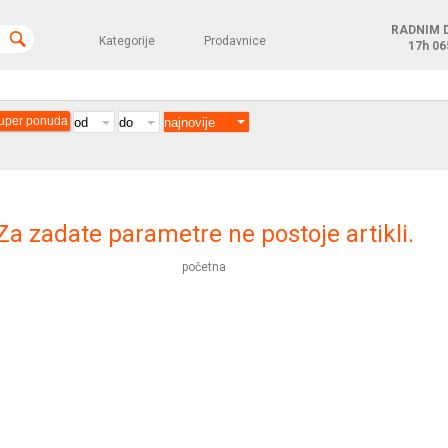
RADNIM 
Kategorije
Prodavnice
17h
06
uper ponuda
Za zadate parametre ne postoje artikli.
početna