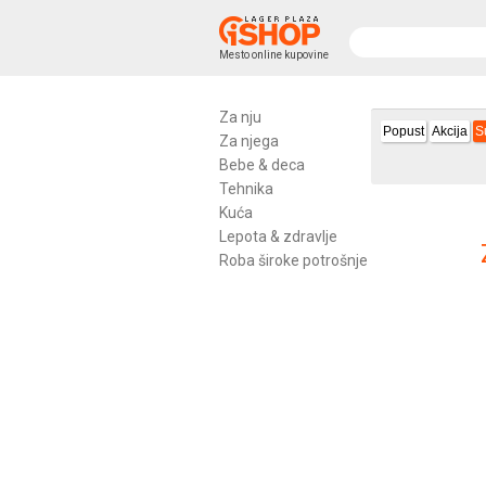
Mesto online kupovine
Za nju
Popust
Akcija
S
Za njega
Bebe & deca
Tehnika
Kuća
Lepota & zdravlje
Roba široke potrošnje