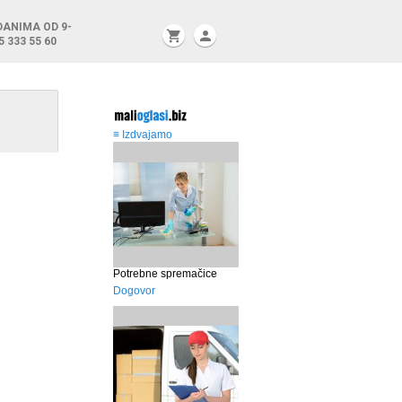
DANIMA OD 9-
shopping_cart
person
5 333 55 60