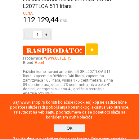
L207TLQA 511 litara
CENA
112.129,44
RSD
-
+
Prodavnica:
WWW.GETEL.RS
Brend:
Getel
Frižider kombinovani američki LG GR-L207TLQA 511
litara, zapremina frižidera 346 litara, zapremina
zamrzivača 165 litara, visina 175 centimetara, širina
89 centimetara, dubina 73 centimetra, nivo buke 41
decibel, energetska klasa A , godišnja potrošnja
energije 523 kWh
Sajt www.ishop.rs koristi kolačiće (cookies) koji ne sadrže lične
podatke i služe radi poboljšanja korisničkog iskustva veb stranice.
Prisutnost na veb sajtu, podrazumeva da se posetioci slažu sa
korišćenjem ovih kolačića.
Uputstvo
Povraćaj robe
Saobraznost
OK
Privatnost podataka
Kontakt
report
Direktna poruka