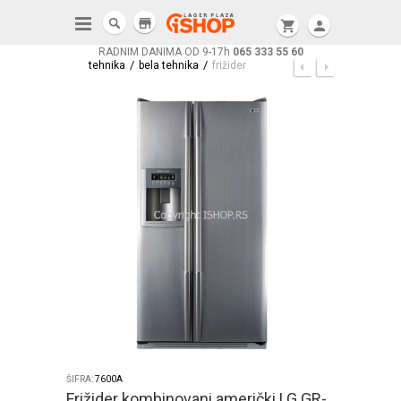
store
shopping_cart
person
RADNIM DANIMA OD 9-17h
065 333 55 60
/
/
tehnika
bela tehnika
frižider
ŠIFRA:
7600A
Frižider kombinovani američki LG GR-