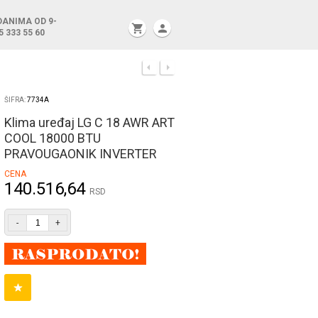
DANIMA OD 9-
shopping_cart
person
5 333 55 60
ŠIFRA:
7734A
Klima uređaj LG C 18 AWR ART
COOL 18000 BTU
PRAVOUGAONIK INVERTER
CENA
140.516,64
RSD
-
+