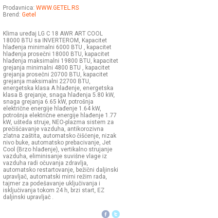
Prodavnica:
WWW.GETEL.RS
Brend:
Getel
Klima uređaj LG C 18 AWR ART COOL
18000 BTU sa INVERTEROM, Kapacitet
hlađenja minimalni 6000 BTU , kapacitet
hlađenja prosečni 18000 BTU, kapacitet
hlađenja maksimalni 19800 BTU, kapacitet
grejanja minimalni 4800 BTU , kapacitet
grejanja prosečni 20700 BTU, kapacitet
grejanja maksimalni 22700 BTU,
energetska klasa A hlađenje, energetska
klasa B grejanje, snaga hlađenja 5.80 kW,
snaga grejanja 6.65 kW, potrošnja
električne energije hlađenje 1.64 kW,
potrošnja električne energije hlađenje 1.77
kW, ušteda struje, NEO-plazma sistem za
prečišćavanje vazduha, antikorozivna
zlatna zaštita, automatsko čišćenje, nizak
nivo buke, automatsko prebacivanje, Jet
Cool (Brzo hlađenje), vertikalno strujanje
vazduha, eliminisanje suvišne vlage iz
vazduha radi očuvanja zdravlja,
automatsko restartovanje, bežični daljinski
upravljač, automatski mirni režim rada,
tajmer za podešavanje uključivanja i
isključivanja tokom 24 h, brzi start, EZ
daljinski upravljač .