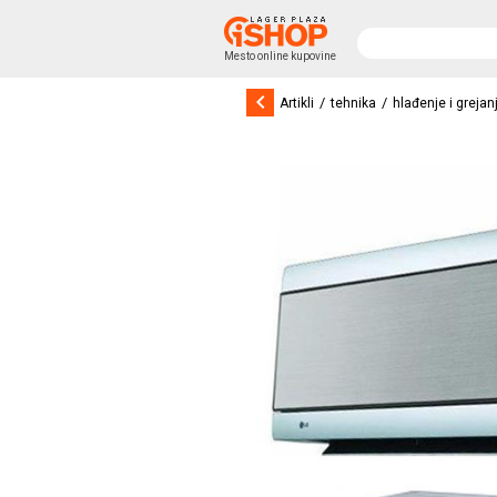
Mesto online kupovine
keyboard_arrow_left
/
/
Artikli
tehnika
hlađenje i grejan