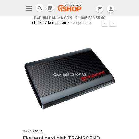
store
shopping_cart
person
RADNIM DANIMA OD 9-17h
065 333 55 60
/
/
tehnika
kompjuteri
komponente
ŠIFRA:
9646A
Eksterni hard disk TRANSCEND