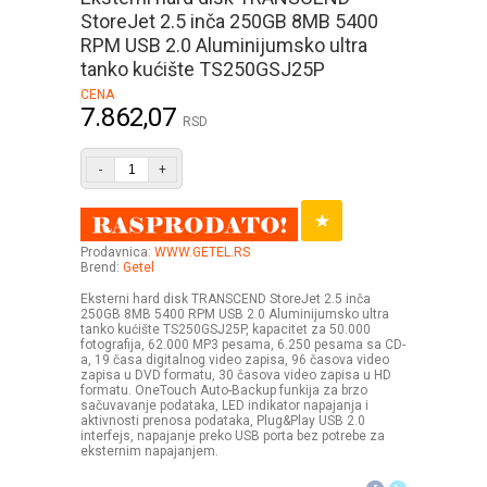
StoreJet 2.5 inča 250GB 8MB 5400
RPM USB 2.0 Aluminijumsko ultra
tanko kućište TS250GSJ25P
CENA
7.862,07
RSD
-
+
Prodavnica:
WWW.GETEL.RS
Brend:
Getel
Eksterni hard disk TRANSCEND StoreJet 2.5 inča
250GB 8MB 5400 RPM USB 2.0 Aluminijumsko ultra
tanko kućište TS250GSJ25P, kapacitet za 50.000
fotografija, 62.000 MP3 pesama, 6.250 pesama sa CD-
a, 19 časa digitalnog video zapisa, 96 časova video
zapisa u DVD formatu, 30 časova video zapisa u HD
formatu. OneTouch Auto-Backup funkija za brzo
sačuvavanje podataka, LED indikator napajanja i
aktivnosti prenosa podataka, Plug&Play USB 2.0
interfejs, napajanje preko USB porta bez potrebe za
eksternim napajanjem.