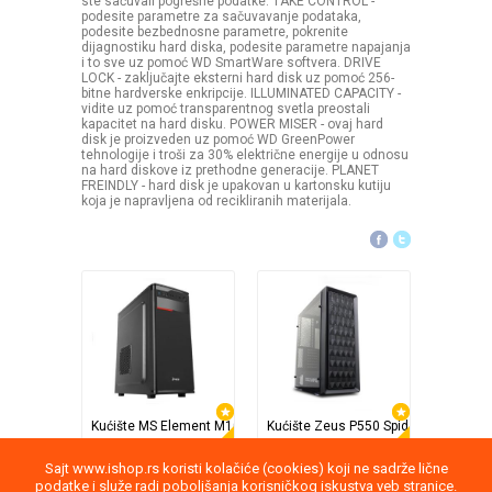
ste sačuvali pogrešne podatke. TAKE CONTROL -
podesite parametre za sačuvavanje podataka,
podesite bezbednosne parametre, pokrenite
dijagnostiku hard diska, podesite parametre napajanja
i to sve uz pomoć WD SmartWare softvera. DRIVE
LOCK - zaključajte eksterni hard disk uz pomoć 256-
bitne hardverske enkripcije. ILLUMINATED CAPACITY -
vidite uz pomoć transparentnog svetla preostali
kapacitet na hard disku. POWER MISER - ovaj hard
disk je proizveden uz pomoć WD GreenPower
tehnologije i troši za 30% električne energije u odnosu
na hard diskove iz prethodne generacije. PLANET
FREINDLY - hard disk je upakovan u kartonsku kutiju
koja je napravljena od recikliranih materijala.
Kućište MS Element M100 bez napajanja
Kućište Zeus P550 Spider
Matična
Uspon
Uspon
Uspon
18%
5%
2.500,00
5.990,00
8.
Sajt www.ishop.rs koristi kolačiće (cookies) koji ne sadrže lične
3.050,00
6.299,00
CENA
podatke i služe radi poboljšanja korisničkog iskustva veb stranice.