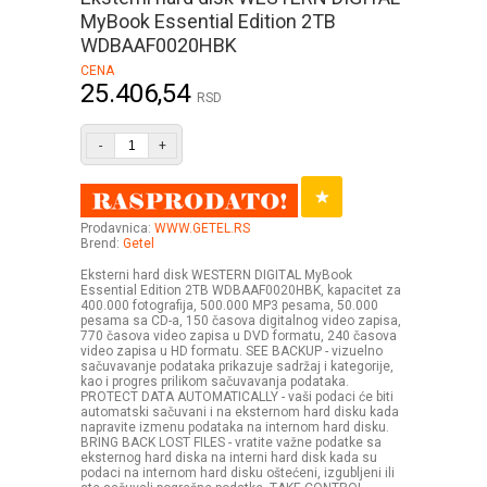
MyBook Essential Edition 2TB
WDBAAF0020HBK
CENA
25.406,54
RSD
-
+
Prodavnica:
WWW.GETEL.RS
Brend:
Getel
Eksterni hard disk WESTERN DIGITAL MyBook
Essential Edition 2TB WDBAAF0020HBK, kapacitet za
400.000 fotografija, 500.000 MP3 pesama, 50.000
pesama sa CD-a, 150 časova digitalnog video zapisa,
770 časova video zapisa u DVD formatu, 240 časova
video zapisa u HD formatu. SEE BACKUP - vizuelno
sačuvavanje podataka prikazuje sadržaj i kategorije,
kao i progres prilikom sačuvavanja podataka.
PROTECT DATA AUTOMATICALLY - vaši podaci će biti
automatski sačuvani i na eksternom hard disku kada
napravite izmenu podataka na internom hard disku.
BRING BACK LOST FILES - vratite važne podatke sa
eksternog hard diska na interni hard disk kada su
podaci na internom hard disku oštećeni, izgubljeni ili