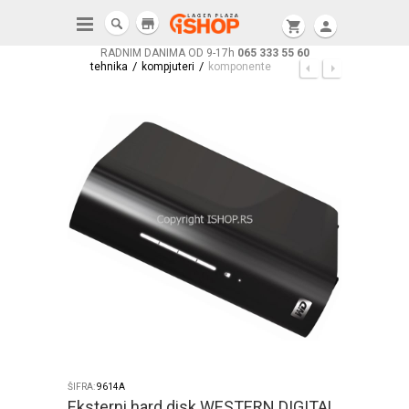
store
shopping_cart
person
RADNIM DANIMA OD 9-17h
065 333 55 60
/
/
tehnika
kompjuteri
komponente
ŠIFRA:
9614A
Eksterni hard disk WESTERN DIGITAL