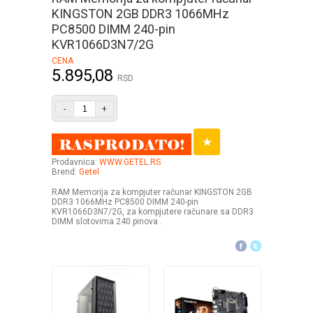
KINGSTON 2GB DDR3 1066MHz
PC8500 DIMM 240-pin
KVR1066D3N7/2G
CENA
5.895,08
RSD
-
+
Prodavnica:
WWW.GETEL.RS
Brend:
Getel
RAM Memorija za kompjuter računar KINGSTON 2GB
DDR3 1066MHz PC8500 DIMM 240-pin
KVR1066D3N7/2G, za kompjutere računare sa DDR3
DIMM slotovima 240 pinova .