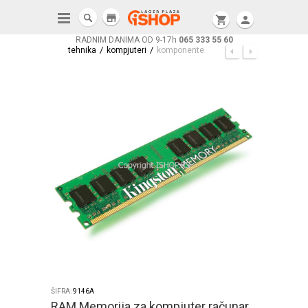
store
shopping_cart
person
RADNIM DANIMA OD 9-17h
065 333 55 60
/
/
tehnika
kompjuteri
komponente
ŠIFRA:
9146A
RAM Memorija za kompjuter računar