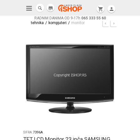
store
shopping_cart
person
RADNIM DANIMA OD 9-17h
065 333 55 60
/
/
tehnika
kompjuteri
monitor
ŠIFRA:
7396A
TFT LCD Monitor 23 inča SAMSUNG