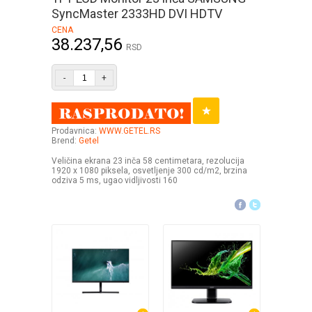
SyncMaster 2333HD DVI HDTV
CENA
38.237,56
RSD
-
+
Prodavnica:
WWW.GETEL.RS
Brend:
Getel
Veličina ekrana 23 inča 58 centimetara, rezolucija
1920 x 1080 piksela, osvetljenje 300 cd/m2, brzina
odziva 5 ms, ugao vidljivosti 160