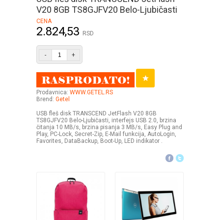
V20 8GB TS8GJFV20 Belo-Ljubičasti
CENA
2.824,53
RSD
-
+
Prodavnica:
WWW.GETEL.RS
Brend:
Getel
USB fleš disk TRANSCEND JetFlash V20 8GB
TS8GJFV20 Belo-Ljubičasti, interfejs USB 2.0, brzina
čitanja 10 MB/s, brzina pisanja 3 MB/s, Easy Plug and
Play, PC-Lock, Secret-Zip, E-Mail funkcija, AutoLogin,
Favorites, DataBackup, Boot-Up, LED indikator .