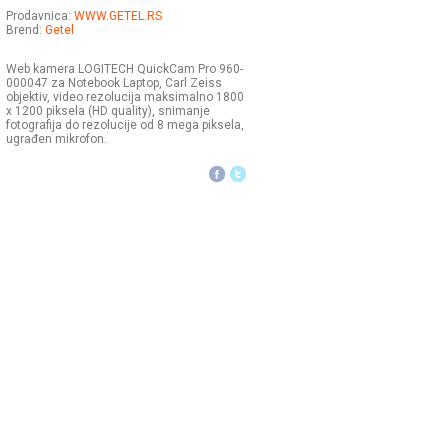
Prodavnica:
WWW.GETEL.RS
Brend:
Getel
Web kamera LOGITECH QuickCam Pro 960-
000047 za Notebook Laptop, Carl Zeiss
objektiv, video rezolucija maksimalno 1800
x 1200 piksela (HD quality), snimanje
fotografija do rezolucije od 8 mega piksela,
ugrađen mikrofon.