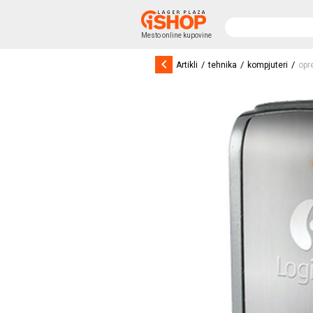
Mesto online kupovine
keyboard_arrow_left
/
/
/
Artikli
tehnika
kompjuteri
opr