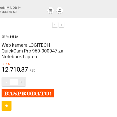
DANIMA OD 9-
shopping_cart
person
5 333 55 60
ŠIFRA:
8856A
Web kamera LOGITECH
QuickCam Pro 960-000047 za
Notebook Laptop
CENA
12.710,37
RSD
-
+