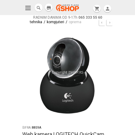
store
shopping_cart
person
RADNIM DANIMA OD 9-17h
065 333 55 60
/
/
tehnika
kompjuteri
oprema
ŠIFRA:
8859A
Web kamera LOGITECH QuickCam