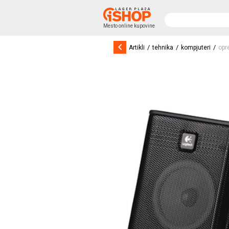
Mesto online kupovine
keyboard_arrow_left
/
/
/
Artikli
tehnika
kompjuteri
opr