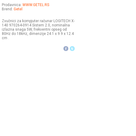
Prodavnica:
WWW.GETEL.RS
Brend:
Getel
Zvučnici za kompjuter računar LOGITECH X-
140 970264-0914 Sistem 2.0, nominalna
izlazna snaga 5W, frekventni opseg od
80Hz do 18kHz, dimenzije 24.1 x 9.9 x 12.4
cm .