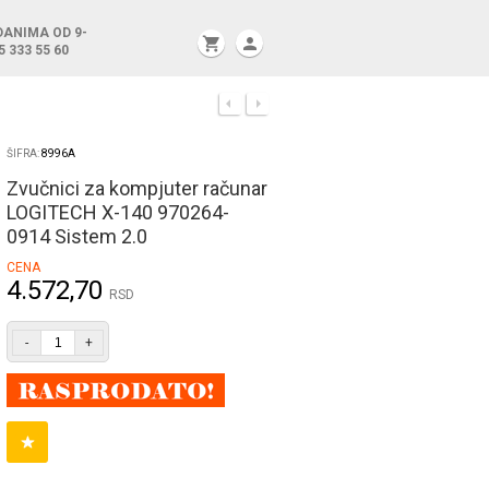
DANIMA OD 9-
shopping_cart
person
5 333 55 60
ŠIFRA:
8996A
Zvučnici za kompjuter računar
LOGITECH X-140 970264-
0914 Sistem 2.0
CENA
4.572,70
RSD
-
+