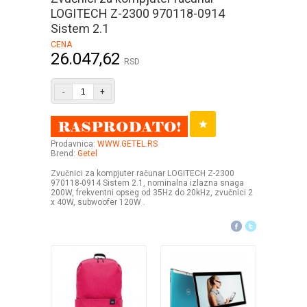
LOGITECH Z-2300 970118-0914
Sistem 2.1
CENA
26.047,62
RSD
-
+
Prodavnica:
WWW.GETEL.RS
Brend:
Getel
Zvučnici za kompjuter računar LOGITECH Z-2300
970118-0914 Sistem 2.1, nominalna izlazna snaga
200W, frekventni opseg od 35Hz do 20kHz, zvučnici 2
x 40W, subwoofer 120W .