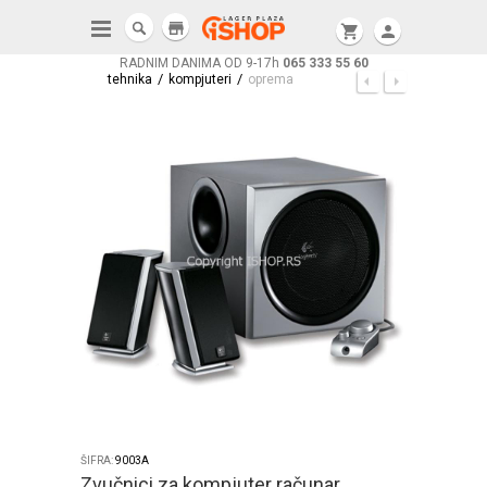
store
shopping_cart
person
RADNIM DANIMA OD 9-17h
065 333 55 60
/
/
tehnika
kompjuteri
oprema
ŠIFRA:
9003A
Zvučnici za kompjuter računar