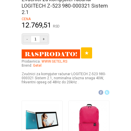
LOGITECH Z-523 980-000321 Sistem
2.1
CENA
12.769,51
RSD
-
+
Prodavnica:
WWW.GETEL.RS
Brend:
Getel
Zvučnici za kompjuter računar LOGITECH Z-523 980-
000321 Sistem 2.1, nominalna izlazna snaga 40W,
frkventni opseg od 48Hz do 20kHz .