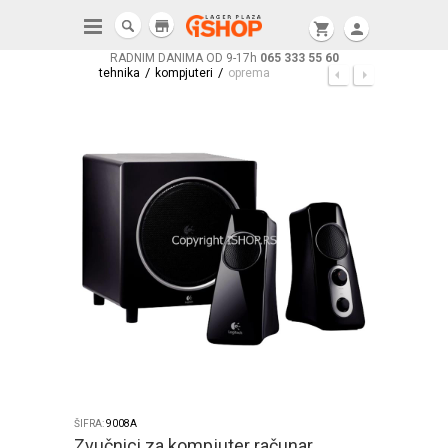
store
shopping_cart
person
RADNIM DANIMA OD 9-17h
065 333 55 60
/
/
tehnika
kompjuteri
oprema
ŠIFRA:
9008A
Zvučnici za kompjuter računar